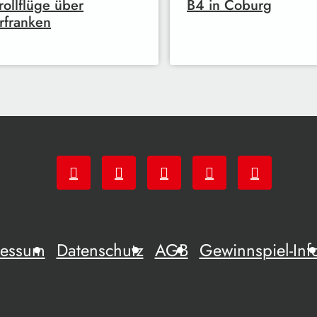
rollflüge über
B4 in Coburg
rfranken
ressum
Datenschutz
AGB
Gewinnspiel-Inf