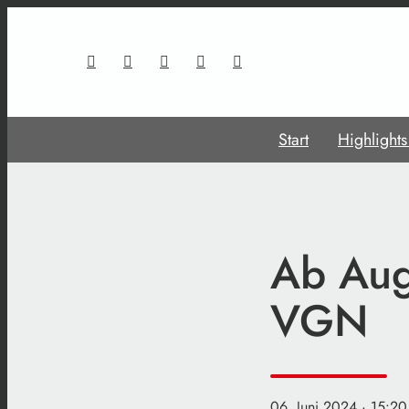
Start
Highlight
Ab Augu
VGN
06. Juni 2024
· 15:20