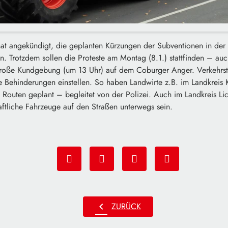
at angekündigt, die geplanten Kürzungen der Subventionen in der L
. Trotzdem sollen die Proteste am Montag (8.1.) stattfinden – au
 große Kundgebung (um 13 Uhr) auf dem Coburger Anger. Verkehrst
 Behinderungen einstellen. So haben Landwirte z.B. im Landkreis 
 Routen geplant – begleitet von der Polizei. Auch im Landkreis Li
aftliche Fahrzeuge auf den Straßen unterwegs sein.
chevron_left
ZURÜCK