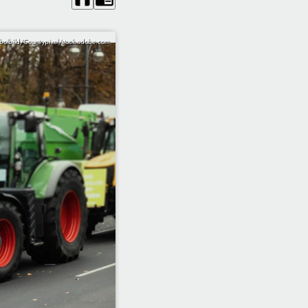
bolbild/Countrypixel/stock.adobe.com