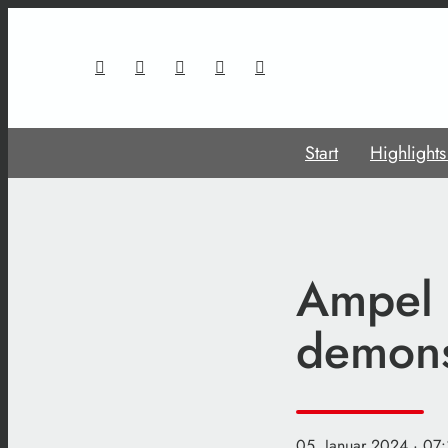
Start
Highlight
Ampel 
demons
05. Januar 2024
· 07