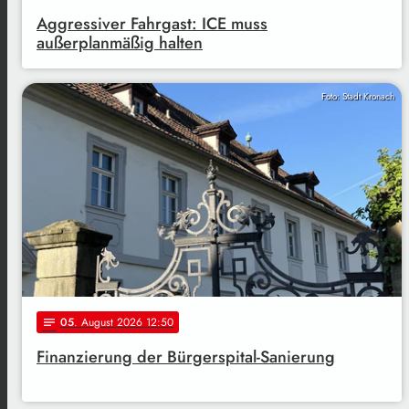
Aggressiver Fahrgast: ICE muss
außerplanmäßig halten
Foto: Stadt Kronach
05
. August 2026 12:50
notes
Finanzierung der Bürgerspital-Sanierung