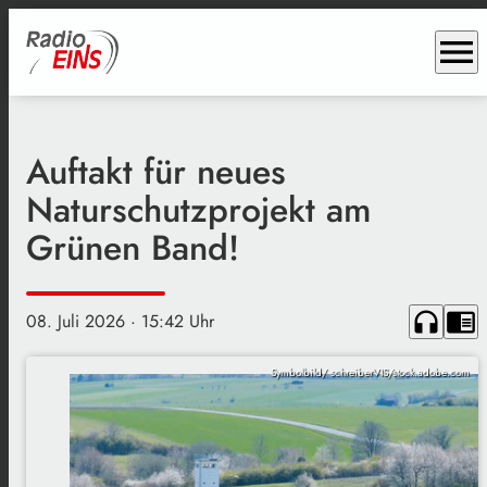
menu
Auftakt für neues
Naturschutzprojekt am
Grünen Band!
headphones
chrome_reader_mode
08. Juli 2026
· 15:42 Uhr
Symbolbild/ schreiberVIS/stock.adobe.com