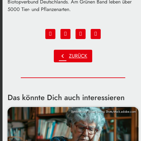
Biotopverbund Deutschlands. Am Grünen Band leben über
5000 Tier- und Pflanzenarten.
chevron_left
ZURÜCK
Das könnte Dich auch interessieren
Symbolbild/ Silver Lining Shots/stock.adobe.com