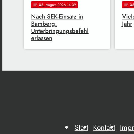
06
. August 2026 14:09
0
notes
notes
Nach SEK-Einsatz in
Viel
Bamberg:
Jahr
Unterbringungsbefehl
erlassen
Start
Kontakt
Imp