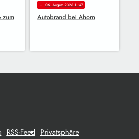
06
. August 2026 11:47
notes
e zum
Autobrand bei Ahorn
o
RSS-Feed
Privatsphäre