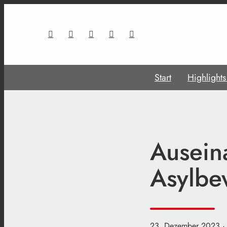
Start
Highlight
Ausein
Asylbe
23. Dezember 2023
·