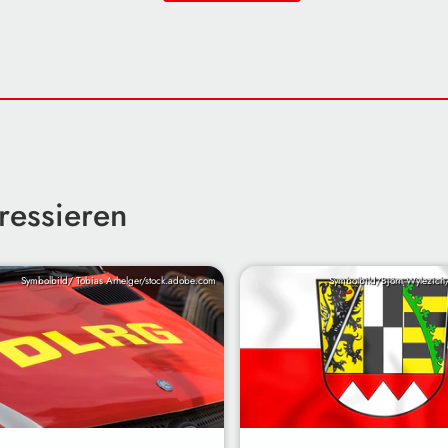
ressieren
Symbolbild/ Tobias Arhelger/stock.adobe.com
Symbolbild/Björn Wylezich