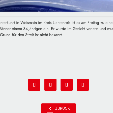
nterkunft in Weismain im Kreis Lichtenfels ist es am Freitag zu ei
änner einem 34-Jährigen ein. Er wurde im Gesicht verletzt und mus
rund für den Streit ist nicht bekannt.
chevron_left
ZURÜCK