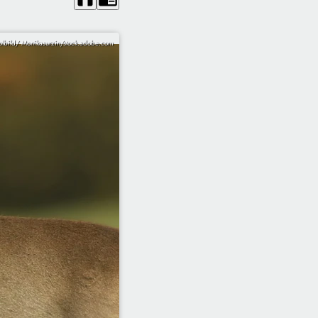
lbild/ Monikasurzin/stock.adobe.com