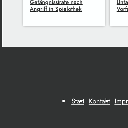
Gefängnisstrafe nach
Unfa
Angriff in Spielothek
Vorf
Start
Kontakt
Imp