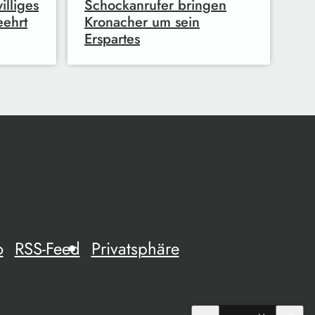
illiges
Schockanrufer bringen
eehrt
Kronacher um sein
Erspartes
o
RSS-Feed
Privatsphäre