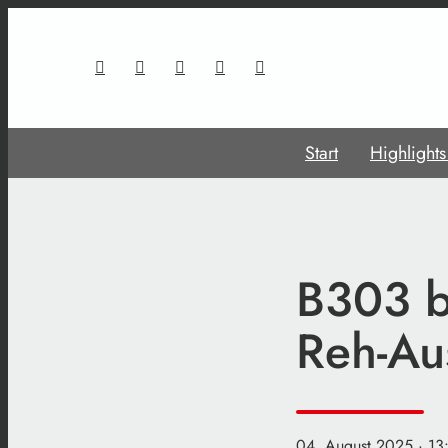
Start
Highlight
B303 b
Reh-Au
04. August 2025
· 13