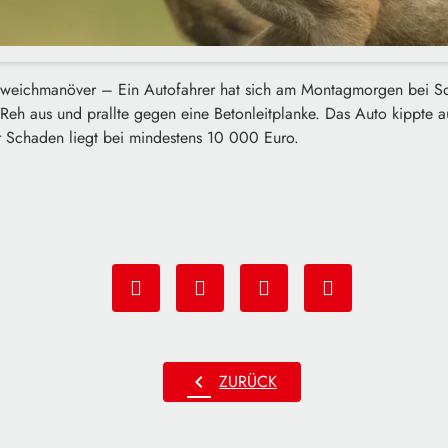
weichmanöver – Ein Autofahrer hat sich am Montagmorgen bei Sonn
eh aus und prallte gegen eine Betonleitplanke. Das Auto kippte au
r Schaden liegt bei mindestens 10 000 Euro.
chevron_left
ZURÜCK