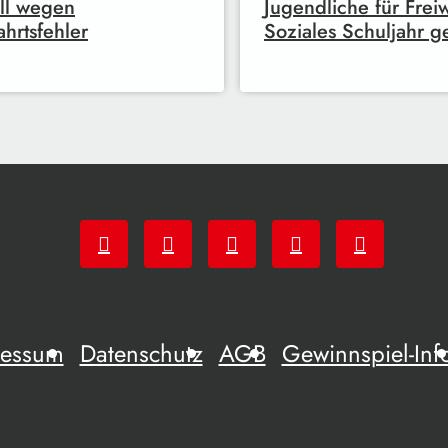
ll wegen
Jugendliche für Freiw
ahrtsfehler
Soziales Schuljahr g
ressum
Datenschutz
AGB
Gewinnspiel-Inf