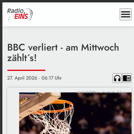
menu
BBC verliert - am Mittwoch
zählt´s!
headphones
chrome_reader_mode
27. April 2026
· 06:17 Uhr
Symbolbild/Brocreative/stock.adobe.com