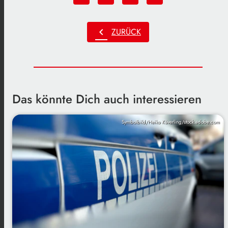
chevron_left
ZURÜCK
Das könnte Dich auch interessieren
Symbolbild/Heiko Küverling/stock.adobe.com