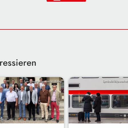
ressieren
Foto: Bayerischer Gemeindetag
Symbolbild/pureshot