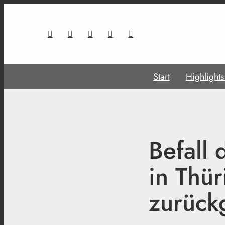
Start
Highlight
Befall
in Thür
zurück