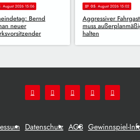
5
. August 2026 15:06
05
. August 2026 15:02
notes
eindetag: Bernd
Aggressiver Fahrgast
han neuer
muss außerplanmäßi
rksvorsitzender
halten
ressum
Datenschutz
AGB
Gewinnspiel-Inf