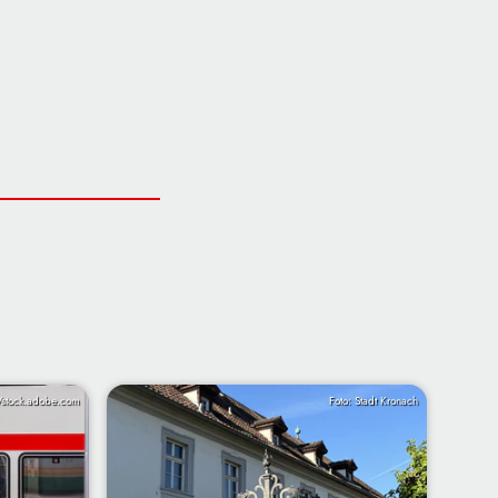
/stock.adobe.com
Foto: Stadt Kronach