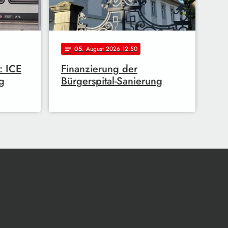
05
. August 2026 12:50
notes
: ICE
Finanzierung der
g
Bürgerspital-Sanierung