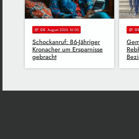
05
. August 2026 16:05
0
notes
notes
Schockanruf: 86-Jähriger
Gem
Kronacher um Ersparnisse
Reb
gebracht
Bezi