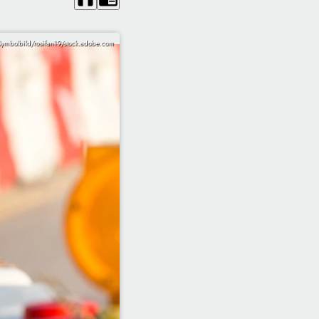
Symbolbild/rosifan19/stock.adobe.com