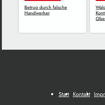
Betrug durch falsche
Wal
Handwerker
Kont
Obe
Start
Kontakt
Imp