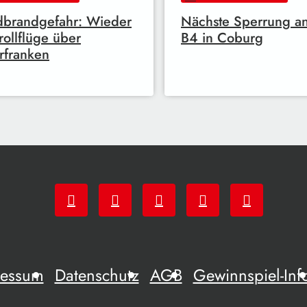
dbrandgefahr: Wieder
Nächste Sperrung a
rollflüge über
B4 in Coburg
rfranken
ressum
Datenschutz
AGB
Gewinnspiel-Inf