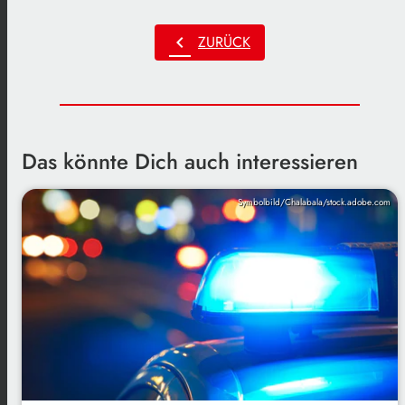
chevron_left
ZURÜCK
Das könnte Dich auch interessieren
Symbolbild/Chalabala/stock.adobe.com