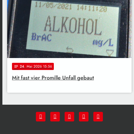
24
. Mai 2026 15:56
notes
Mit fast vier Promille Unfall gebaut