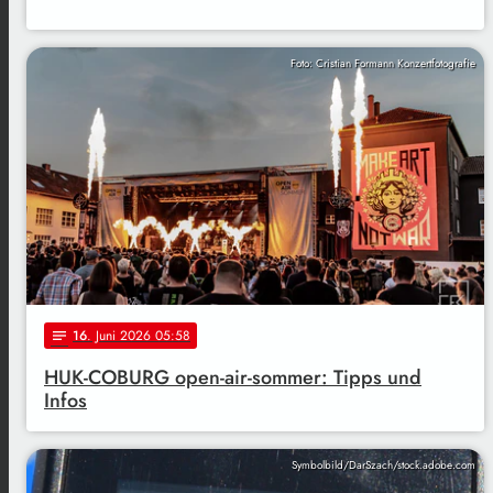
Foto: Cristian Formann Konzertfotografie
16
. Juni 2026 05:58
notes
HUK-COBURG open-air-sommer: Tipps und
Infos
Symbolbild/DarSzach/stock.adobe.com