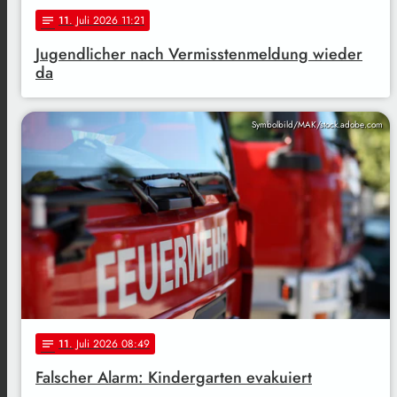
11
. Juli 2026 11:21
notes
Jugendlicher nach Vermisstenmeldung wieder
da
Symbolbild/MAK/stock.adobe.com
11
. Juli 2026 08:49
notes
Falscher Alarm: Kindergarten evakuiert