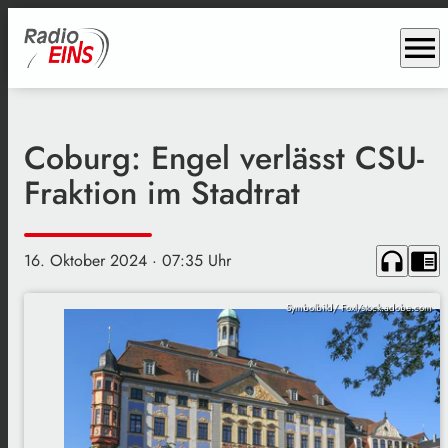
menu
Coburg: Engel verlässt CSU-
Fraktion im Stadtrat
headphones
chrome_reader_mode
16. Oktober 2024
· 07:35 Uhr
Symbolbild/ Foxl/stock.adobe.com