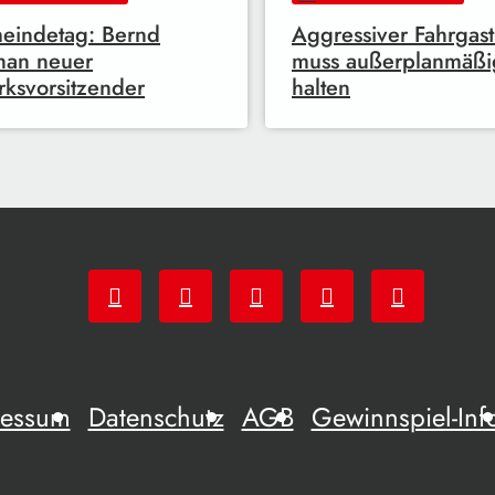
eindetag: Bernd
Aggressiver Fahrgast
han neuer
muss außerplanmäßi
rksvorsitzender
halten
ressum
Datenschutz
AGB
Gewinnspiel-Inf