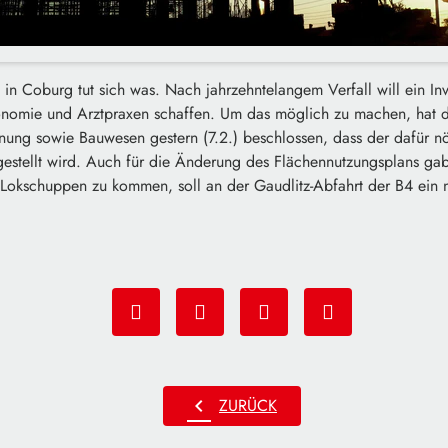
n Coburg tut sich was. Nach jahrzehntelangem Verfall will ein Inv
onomie und Arztpraxen schaffen. Um das möglich zu machen, hat d
anung sowie Bauwesen gestern (7.2.) beschlossen, dass der dafür n
gestellt wird. Auch für die Änderung des Flächennutzungsplans g
okschuppen zu kommen, soll an der Gaudlitz-Abfahrt der B4 ein n
chevron_left
ZURÜCK