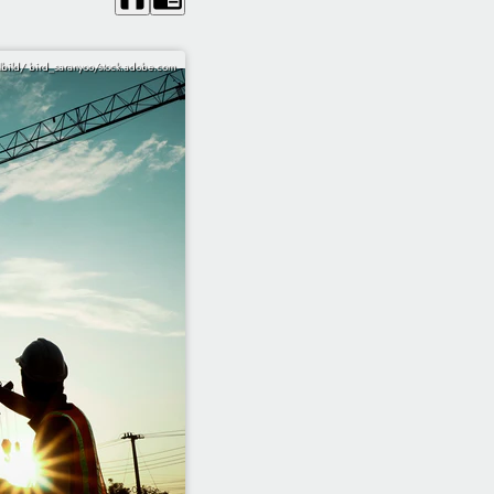
bild/ bird_saranyoo/stock.adobe.com