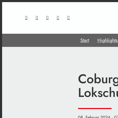
Start
Highlight
Coburg:
Loksch
08. Februar 2024
· 0