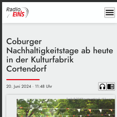
menu
Coburger
Nachhaltigkeitstage ab heute
in der Kulturfabrik
Cortendorf
headphones
chrome_reader_mode
20. Juni 2024
· 11:48 Uhr
Symbolbild/YYapartment/stock.adobe.com