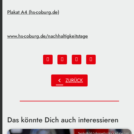
Plakat A4 (hs-coburg.de)
www.hs-coburg.de/nachhaltigkeitstage
chevron_left
ZURÜCK
Das könnte Dich auch interessieren
Symbolbild/johnmerlin/stock.adobe.com