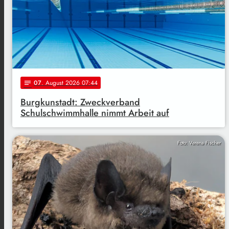
07
. August 2026 07:44
notes
Burgkunstadt: Zweckverband
Schulschwimmhalle nimmt Arbeit auf
Foto: Verena Fischer