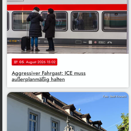
05
. August 2026 15:02
notes
Aggressiver Fahrgast: ICE muss
außerplanmäßig halten
Foto: Stadt Kronach