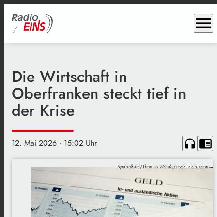
menu
Die Wirtschaft in
Oberfranken steckt tief in
der Krise
headphones
chrome_reader_mode
12. Mai 2026
· 15:02 Uhr
Symbolbild/Thomas Wöhrle/stock.adobe.com