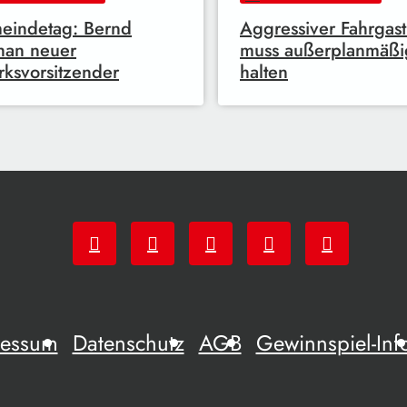
eindetag: Bernd
Aggressiver Fahrgast
han neuer
muss außerplanmäßi
rksvorsitzender
halten
ressum
Datenschutz
AGB
Gewinnspiel-Inf