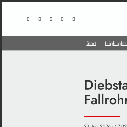
Start
Highlight
Diebst
Fallroh
23. Juni 2026
· 07:02