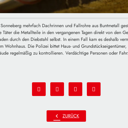
onneberg mehrfach Dachrinnen und Fallrohre aus Buntmetall gest
die Täter die Metallteile in den vergangenen Tagen direkt von den 
aden durch den Diebstahl selbst. In einem Fall kam es deshalb ver
m Wohnhaus. Die Polizei bittet Haus- und Grundstückseigentümer, 
de regelmäßig zu kontrollieren. Verdächtige Personen oder Fahrz
chevron_left
ZURÜCK