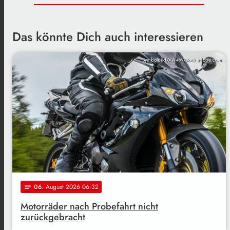
Das könnte Dich auch interessieren
Symbolbild/AA+W/stock.adobe.com
06
. August 2026 06:32
notes
Motorräder nach Probefahrt nicht
zurückgebracht