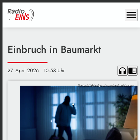
menu
Einbruch in Baumarkt
headphones
chrome_reader_mode
27. April 2026
· 10:53 Uhr
Symbolbild/luckybusiness/stock.adobe.com