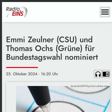
menu
Emmi Zeulner (CSU) und
Thomas Ochs (Grüne) für
Bundestagswahl nominiert
headphones
chrome_reader_mode
25. Oktober 2024
· 16:20 Uhr
Symbolbild/Philip/stock.adobe.com