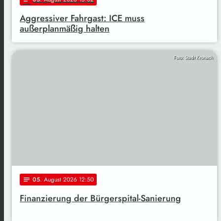
Aggressiver Fahrgast: ICE muss
außerplanmäßig halten
Foto: Stadt Kronach
05
. August 2026 12:50
notes
Finanzierung der Bürgerspital-Sanierung