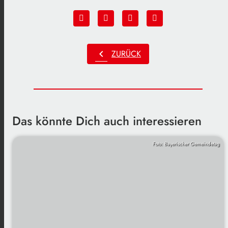
chevron_left
ZURÜCK
Das könnte Dich auch interessieren
Foto: Bayerischer Gemeindetag