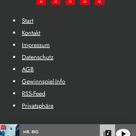
Start
Kontakt
Impressum
Datenschutz
AGB
Gewinnspiel-Info
RSS-Feed
Privatsphäre
MR. BIG
library_music
play_arrow