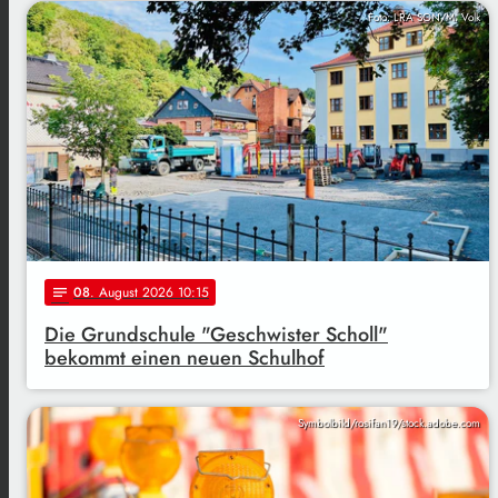
Foto: LRA SON/M. Volk
08
. August 2026 10:15
notes
Die Grundschule "Geschwister Scholl"
bekommt einen neuen Schulhof
Symbolbild/rosifan19/stock.adobe.com