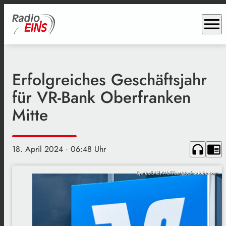
menu
Erfolgreiches Geschäftsjahr
für VR-Bank Oberfranken
Mitte
headphones
chrome_reader_mode
18. April 2024
· 06:48 Uhr
Symbolbild/Wolfilser/stock.adobe.com