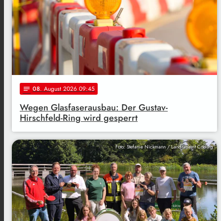
08
. August 2026 09:45
notes
Wegen Glasfaserausbau: Der Gustav-
Hirschfeld-Ring wird gesperrt
Foto: Stefanie Nickmann / Landratsamt Coburg