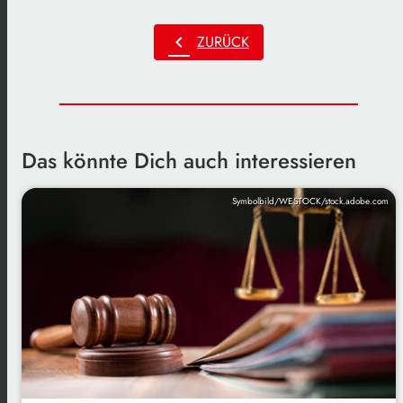
chevron_left
ZURÜCK
Das könnte Dich auch interessieren
Symbolbild/WESTOCK/stock.adobe.com