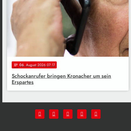
06
. August 2026 07:17
notes
Schockanrufer bringen Kronacher um sein
Erspartes