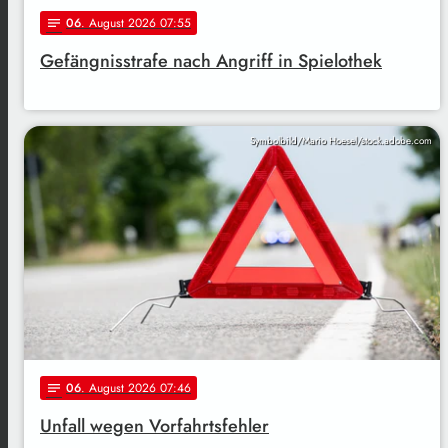
06
. August 2026 07:55
notes
Gefängnisstrafe nach Angriff in Spielothek
Symbolbild/Mario Hoesel/stock.adobe.com
06
. August 2026 07:46
notes
Unfall wegen Vorfahrtsfehler