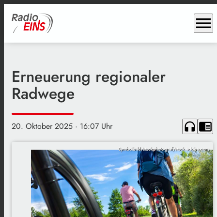
menu
Erneuerung regionaler
Radwege
headphones
chrome_reader_mode
20. Oktober 2025
· 16:07 Uhr
Symbolbild/stockphoto-graf/stock.adobe.com