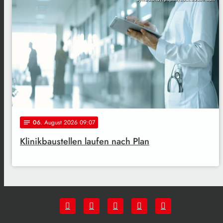
06
. August 2026 09:07
notes
Klinikbaustellen laufen nach Plan