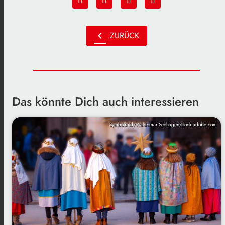
chevron_left
ZURÜCK
Das könnte Dich auch interessieren
Symbolbild/Waldemar Seehagen/stock.adobe.com