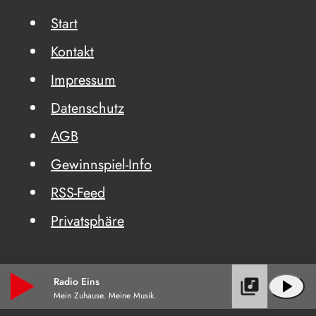
Start
Kontakt
Impressum
Datenschutz
AGB
Gewinnspiel-Info
RSS-Feed
Privatsphäre
Radio Eins
library_music
play_arrow
Mein Zuhause. Meine Musik.