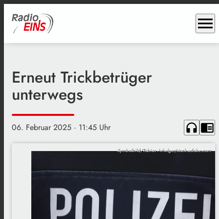
menu
Erneut Trickbetrüger
unterwegs
headphones
chrome_reader_mode
06. Februar 2025
· 11:45 Uhr
Symbolbild/Tobias Arhelger/stock.adobe.com