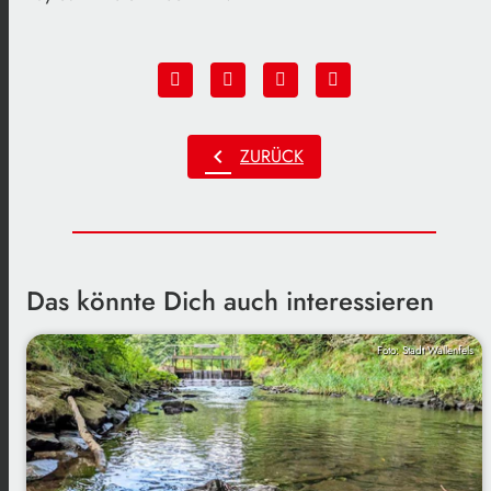
chevron_left
ZURÜCK
Das könnte Dich auch interessieren
Foto: Stadt Wallenfels