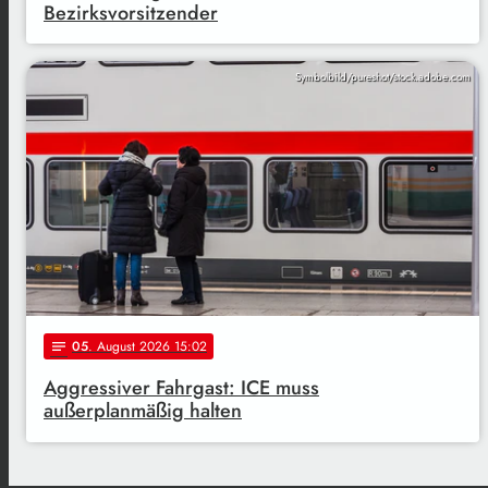
Bezirksvorsitzender
Symbolbild/pureshot/stock.adobe.com
05
. August 2026 15:02
notes
Aggressiver Fahrgast: ICE muss
außerplanmäßig halten