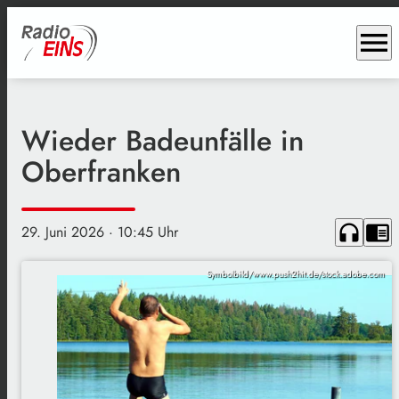
menu
Wieder Badeunfälle in
Oberfranken
headphones
chrome_reader_mode
29. Juni 2026
· 10:45 Uhr
Symbolbild/www.push2hit.de/stock.adobe.com