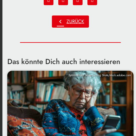
chevron_left
ZURÜCK
Das könnte Dich auch interessieren
Symbolbild/ Silver Lining Shots/stock.adobe.com