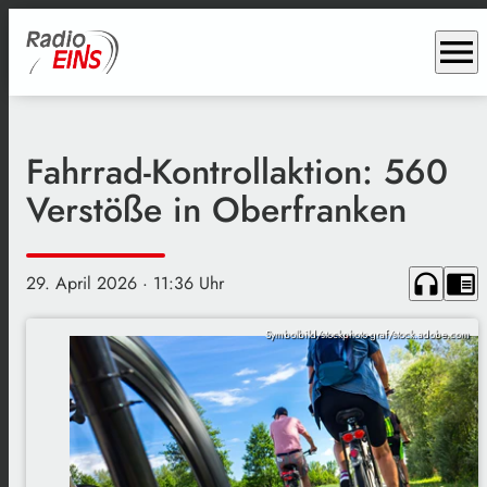
menu
Fahrrad-Kontrollaktion: 560
Verstöße in Oberfranken
headphones
chrome_reader_mode
29. April 2026
· 11:36 Uhr
Symbolbild/stockphoto-graf/stock.adobe.com