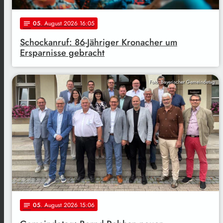
05
. August 2026 16:05
notes
Schockanruf: 86-Jähriger Kronacher um
Ersparnisse gebracht
Foto: Bayerischer Gemeindetag
05
. August 2026 15:06
notes