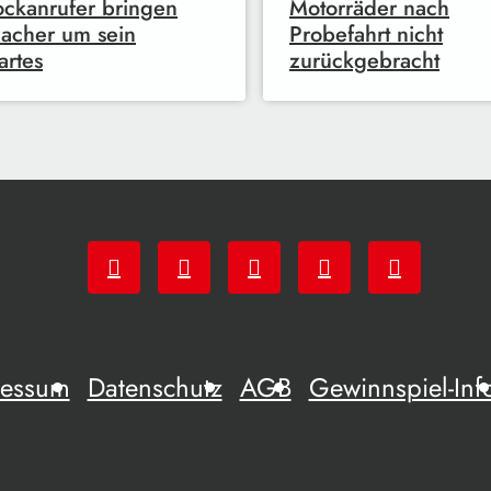
ckanrufer bringen
Motorräder nach
acher um sein
Probefahrt nicht
artes
zurückgebracht
ressum
Datenschutz
AGB
Gewinnspiel-Inf