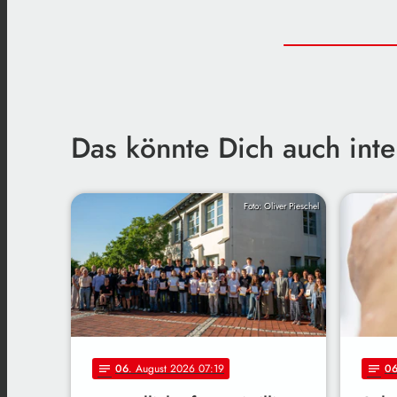
Das könnte Dich auch inte
Foto: Oliver Pieschel
06
. August 2026 07:19
0
notes
notes