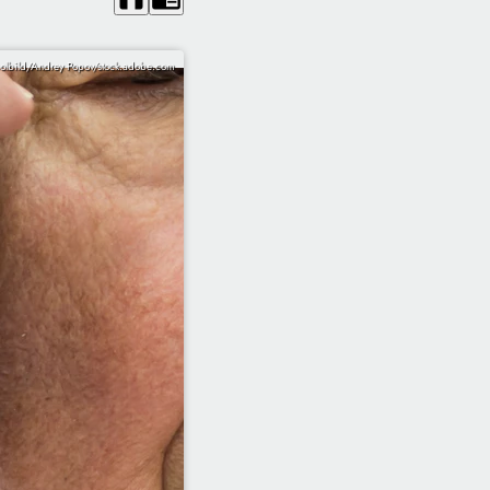
olbild/Andrey Popov/stock.adobe.com