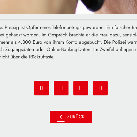
us Pressig ist Opfer eines Telefonbetrugs geworden. Ein falscher B
 sei gehackt worden. Im Gespräch brachte er die Frau dazu, sensib
ehr als 4.300 Euro von ihrem Konto abgebucht. Die Polizei warnt
ch Zugangsdaten oder Online-Banking-Daten. Im Zweifel auflegen 
nicht über die Rückruftaste.
chevron_left
ZURÜCK