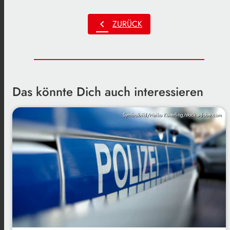
chevron_left
ZURÜCK
Das könnte Dich auch interessieren
Symbolbild/Heiko Küverling/stock.adobe.com