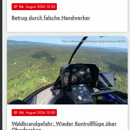
06
. August 2026 15:05
notes
Betrug durch falsche Handwerker
Foto: Luftrettungsstaffel Bayern/Jörg Herrmannsdörfer
06
. August 2026 15:00
notes
Waldbrandgefahr: Wieder Kontrollflüge über
Oberfranken