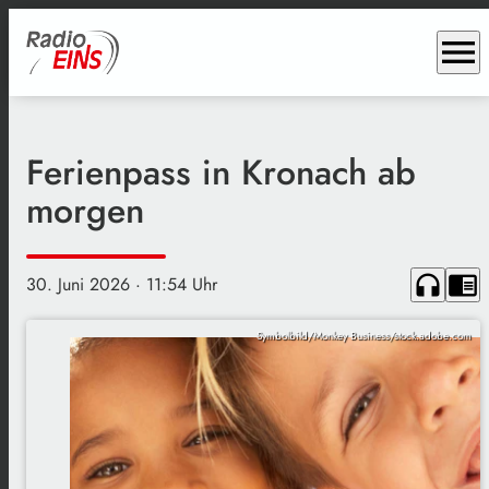
menu
Ferienpass in Kronach ab
morgen
headphones
chrome_reader_mode
30. Juni 2026
· 11:54 Uhr
Symbolbild/Monkey Business/stock.adobe.com