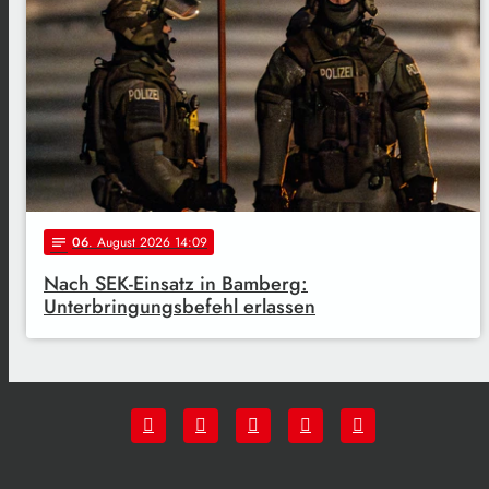
06
. August 2026 14:09
notes
Nach SEK-Einsatz in Bamberg:
Unterbringungsbefehl erlassen