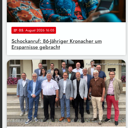
05
. August 2026 16:05
notes
Schockanruf: 86-Jähriger Kronacher um
Ersparnisse gebracht
Foto: Bayerischer Gemeindetag