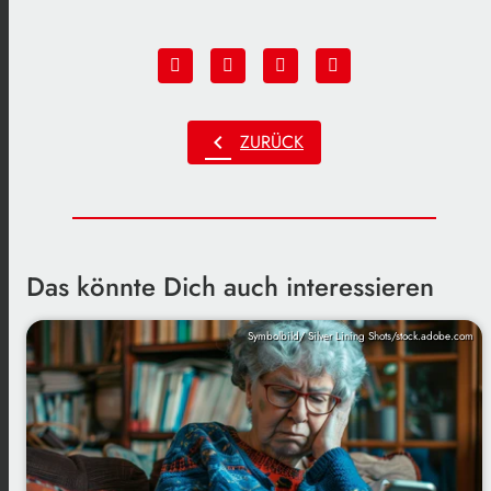
chevron_left
ZURÜCK
Das könnte Dich auch interessieren
Symbolbild/ Silver Lining Shots/stock.adobe.com