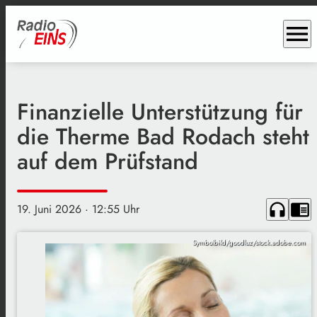
menu
Finanzielle Unterstützung für
die Therme Bad Rodach steht
auf dem Prüfstand
headphones
chrome_reader_mode
19. Juni 2026
· 12:55 Uhr
Symbolbild/goodluz/stock.adobe.com