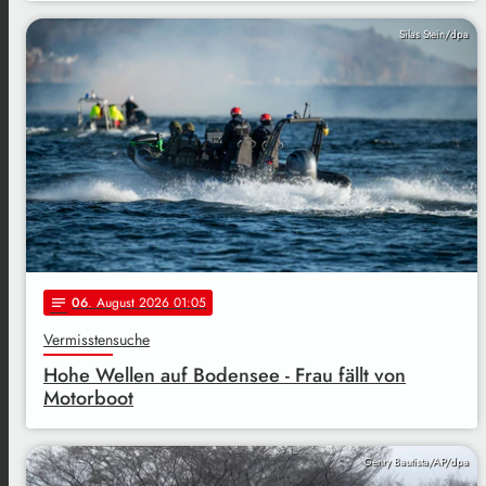
Silas Stein/dpa
06
. August 2026 01:05
notes
Vermisstensuche
Hohe Wellen auf Bodensee - Frau fällt von
Motorboot
Genry Bautista/AP/dpa