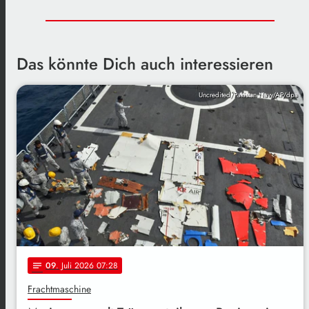
Das könnte Dich auch interessieren
Uncredited/Pakistan Navy/AP/dpa
09
. Juli 2026 07:28
notes
Frachtmaschine