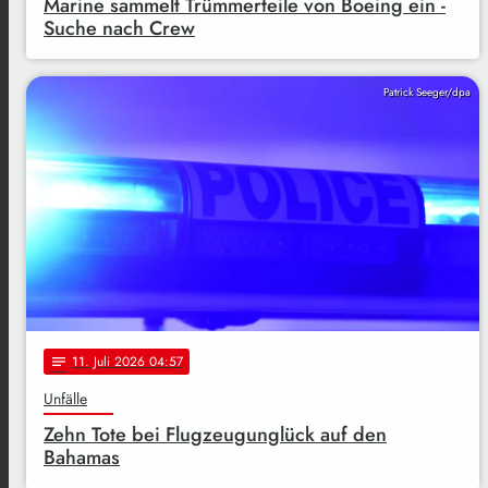
Marine sammelt Trümmerteile von Boeing ein -
Suche nach Crew
Patrick Seeger/dpa
11
. Juli 2026 04:57
notes
Unfälle
Zehn Tote bei Flugzeugunglück auf den
Bahamas