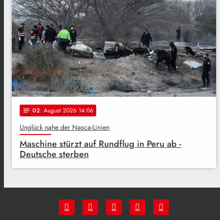
02
. August 2026 14:06
notes
Unglück nahe der Nasca-Linien
Maschine stürzt auf Rundflug in Peru ab -
Deutsche sterben