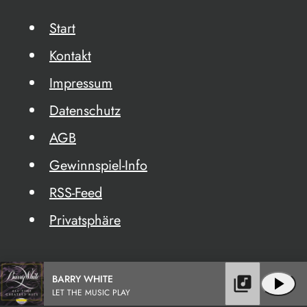
Start
Kontakt
Impressum
Datenschutz
AGB
Gewinnspiel-Info
RSS-Feed
Privatsphäre
BARRY WHITE
library_music
play_arrow
LET THE MUSIC PLAY