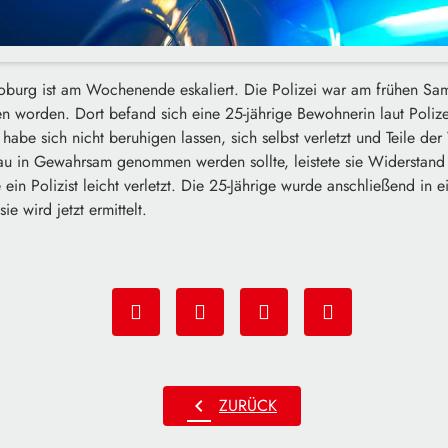
oburg ist am Wochenende eskaliert. Die Polizei war am frühen Sa
en worden. Dort befand sich eine 25-jährige Bewohnerin laut Poliz
abe sich nicht beruhigen lassen, sich selbst verletzt und Teile d
rau in Gewahrsam genommen werden sollte, leistete sie Widerstand 
in Polizist leicht verletzt. Die 25-Jährige wurde anschließend in 
e wird jetzt ermittelt.
chevron_left
ZURÜCK