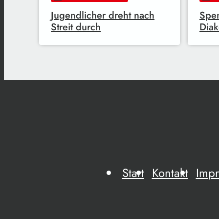
Jugendlicher dreht nach
Spen
Streit durch
Diak
Start
Kontakt
Imp