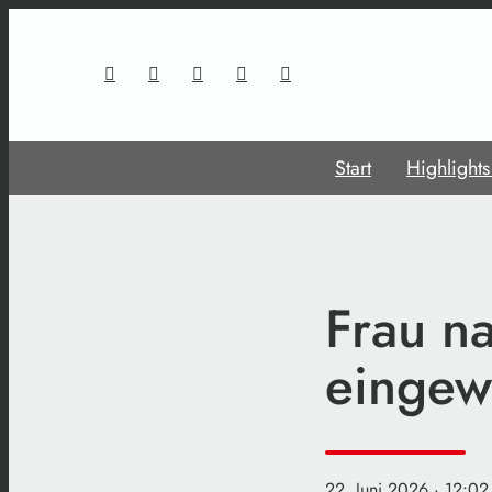
Start
Highlight
Frau na
eingew
22. Juni 2026
· 12:02