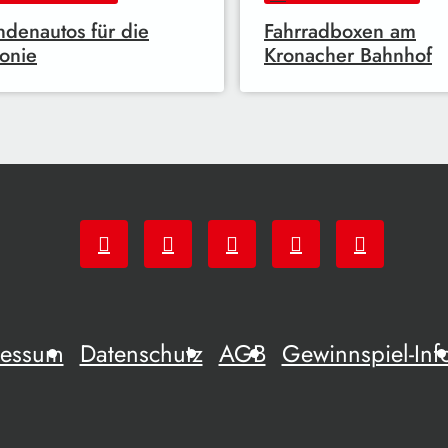
denautos für die
Fahrradboxen am
onie
Kronacher Bahnhof
ressum
Datenschutz
AGB
Gewinnspiel-Inf