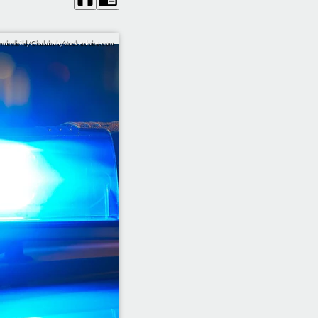
ymbolbild/Chalabala/stock.adobe.com