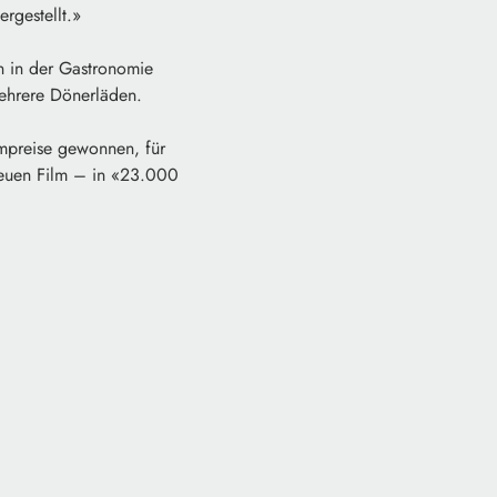
rgestellt.»
in in der Gastronomie
mehrere Dönerläden.
mpreise gewonnen, für
 neuen Film – in «23.000