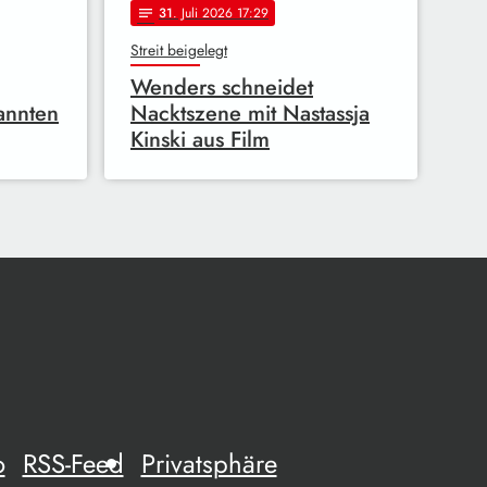
31
. Juli 2026 17:29
notes
Streit beigelegt
Wenders schneidet
annten
Nacktszene mit Nastassja
Kinski aus Film
o
RSS-Feed
Privatsphäre