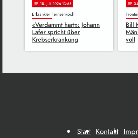
18
. Juli 2026 13:58
0
notes
notes
Erkrankter Fernsehkoch
Frontm
«Verdammt hart»: Johann
Bill 
Lafer spricht über
Männ
Krebserkrankung
voll
Start
Kontakt
Imp