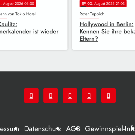
4
. August 2026 06:00
03
. August 2026 21:03
notes
ann von Tokio Hotel
Roter Teppich
Kaulitz:
Hollywood in Berlin:
erkalender ist wieder
Kennen Sie ihre bek
Eltern?
ressum
Datenschutz
AGB
Gewinnspiel-Inf