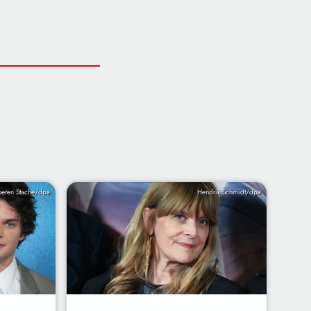
oeren Stache/dpa
Hendrik Schmidt/dpa