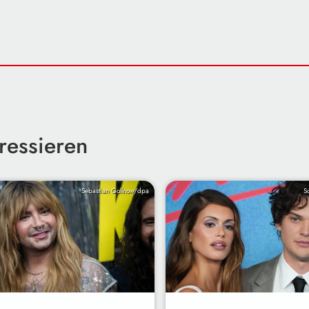
ressieren
Sebastian Gollnow/dpa
S