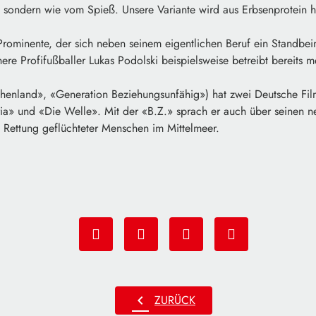
, sondern wie vom Spieß. Unsere Variante wird aus Erbsenprotein he
e Prominente, der sich neben seinem eigentlichen Beruf ein Standbe
here Profifußballer Lukas Podolski beispielsweise betreibt bereits 
henland», «Generation Beziehungsunfähig») hat zwei Deutsche Fil
oria» und «Die Welle». Mit der «B.Z.» sprach er auch über seinen
 Rettung geflüchteter Menschen im Mittelmeer.
chevron_left
ZURÜCK