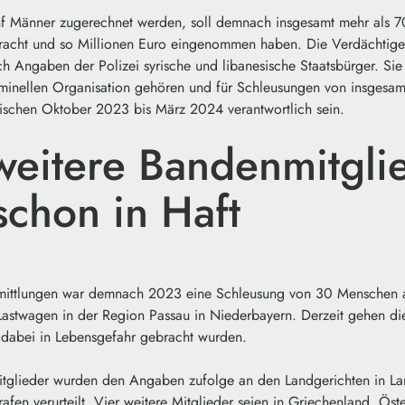
nf Männer zugerechnet werden, soll demnach insgesamt mehr als 7
racht und so Millionen Euro eingenommen haben. Die Verdächtige
h Angaben der Polizei syrische und libanesische Staatsbürger. Sie
minellen Organisation gehören und für Schleusungen von insgesa
wischen Oktober 2023 bis März 2024 verantwortlich sein.
weitere Bandenmitgli
schon in Haft
mittlungen war demnach 2023 eine Schleusung von 30 Menschen a
Lastwagen in der Region Passau in Niederbayern. Derzeit gehen die
 dabei in Lebensgefahr gebracht wurden.
tglieder wurden den Angaben zufolge an den Landgerichten in La
rafen verurteilt. Vier weitere Mitglieder seien in Griechenland, Ös