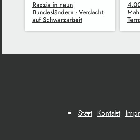
Razzia in neun
4.0
Bundesländern - Verdacht
Mah
auf Schwarzarbeit
Terr
Start
Kontakt
Imp