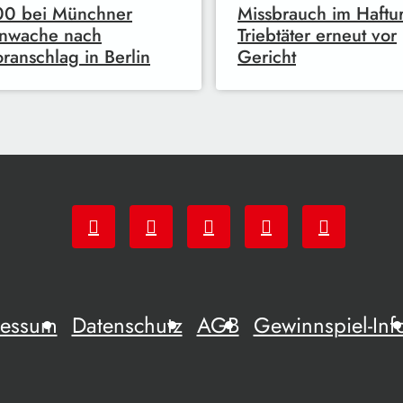
00 bei Münchner
Missbrauch im Haftu
nwache nach
Triebtäter erneut vor
oranschlag in Berlin
Gericht
ressum
Datenschutz
AGB
Gewinnspiel-Inf