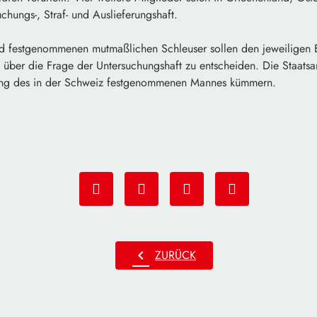
hungs-, Straf- und Auslieferungshaft.
and festgenommenen mutmaßlichen Schleuser sollen den jeweiligen E
über die Frage der Untersuchungshaft zu entscheiden. Die Staatsan
rung des in der Schweiz festgenommenen Mannes kümmern.
chevron_left
ZURÜCK