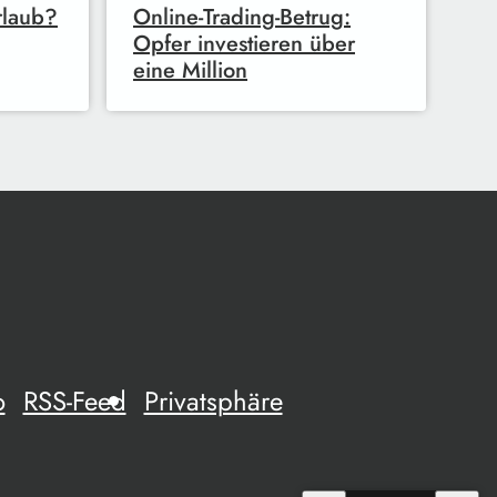
rlaub?
Online-Trading-Betrug:
Opfer investieren über
eine Million
o
RSS-Feed
Privatsphäre