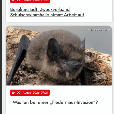
Burgkunstadt: Zweckverband
Schulschwimmhalle nimmt Arbeit auf
Foto: Verena Fischer
07
. August 2026 07:21
notes
Was tun bei einer „Fledermaus-Invasion“?