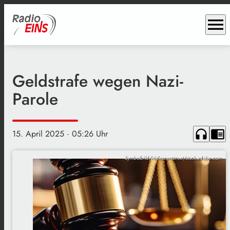
menu
Geldstrafe wegen Nazi-
Parole
headphones
chrome_reader_mode
15. April 2025
· 05:26 Uhr
Symbolbild/iridescentstreet/stock.adobe.com