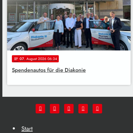
07
. August 2026 06:34
notes
Spendenautos für die Diakonie
Start