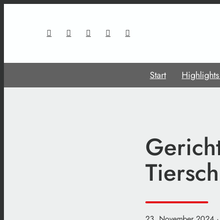
Start
Highlight
Gerich
Tiersch
23. November 2024
·