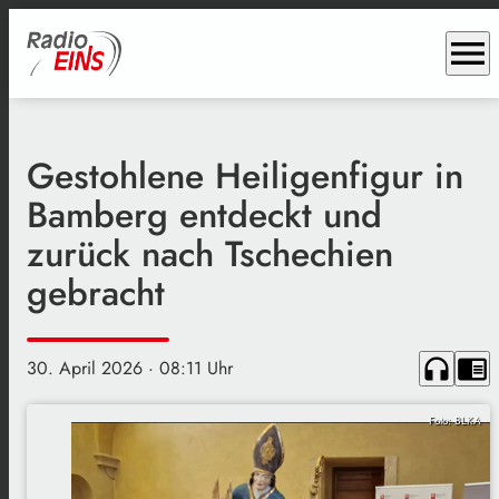
menu
Gestohlene Heiligenfigur in
Bamberg entdeckt und
zurück nach Tschechien
gebracht
headphones
chrome_reader_mode
30. April 2026
· 08:11 Uhr
Foto: BLKA