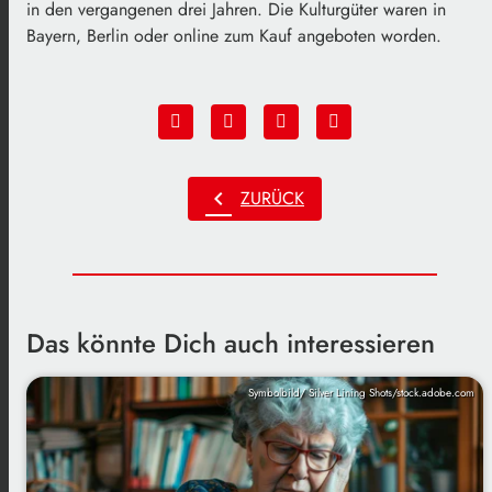
in den vergangenen drei Jahren. Die Kulturgüter waren in
Bayern, Berlin oder online zum Kauf angeboten worden.
chevron_left
ZURÜCK
Das könnte Dich auch interessieren
Symbolbild/ Silver Lining Shots/stock.adobe.com