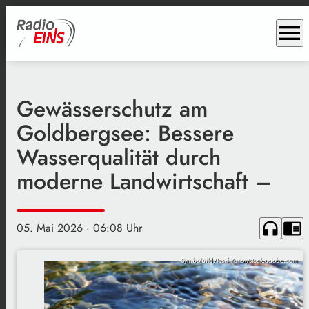
menu
Gewässerschutz am
Goldbergsee: Bessere
Wasserqualität durch
moderne Landwirtschaft –
headphones
chrome_reader_mode
05. Mai 2026
· 06:08 Uhr
Symbolbild/Iosif Yurlov/stock.adobe.com