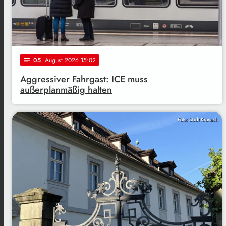
05
. August 2026 15:02
notes
Aggressiver Fahrgast: ICE muss
außerplanmäßig halten
Foto: Stadt Kronach