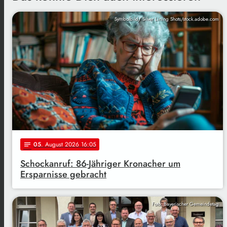
Symbolbild/ Silver Lining Shots/stock.adobe.com
05
. August 2026 16:05
notes
Schockanruf: 86-Jähriger Kronacher um
Ersparnisse gebracht
Foto: Bayerischer Gemeindetag