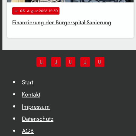
05
. August 2026 12:50
notes
Finanzierung der Bürgerspital-Sanierung
Start
Kontakt
Impressum
Datenschutz
AGB