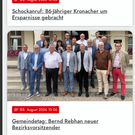
Schockanruf: 86-Jähriger Kronacher um
Ersparnisse gebracht
Foto: Bayerischer Gemeindetag
05
. August 2026 15:06
notes
Gemeindetag: Bernd Rebhan neuer
Bezirksvorsitzender