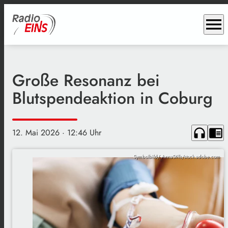
menu
Große Resonanz bei
Blutspendeaktion in Coburg
headphones
chrome_reader_mode
12. Mai 2026
· 12:46 Uhr
Symbolbild/ AnnaStills/stock.adobe.com