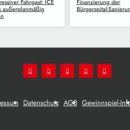
essiver Fahrgast: ICE
Finanzierung der
s außerplanmäßig
Bürgerspital-Sanieru
en
ressum
Datenschutz
AGB
Gewinnspiel-Inf