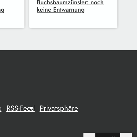
Buchsbaumzünsler: noch
ng
keine Entwarnung
o
RSS-Feed
Privatsphäre