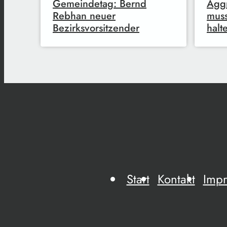
Gemeindetag: Bernd
Aggr
Rebhan neuer
mus
Bezirksvorsitzender
halt
Start
Kontakt
Imp