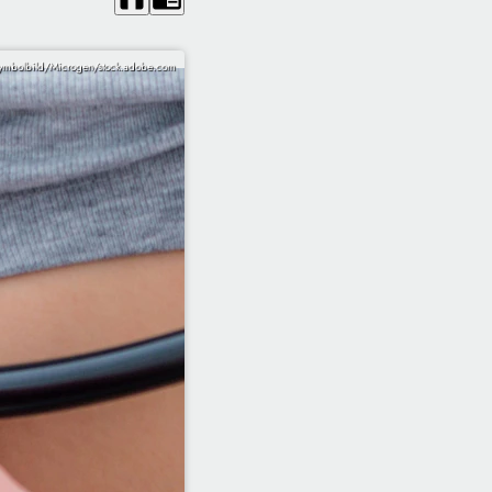
ymbolbild/Microgen/stock.adobe.com