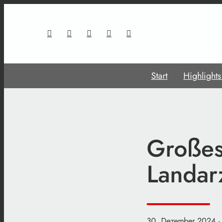
Start
Highlight
Großes
Landar
30. Dezember 2024
·