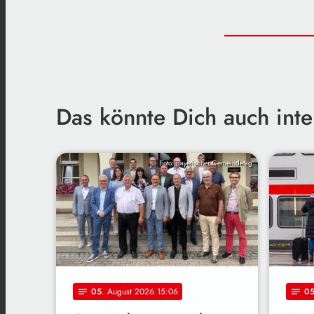
Das könnte Dich auch inte
Foto: Bayerischer Gemeindetag
05
. August 2026 15:06
0
notes
notes