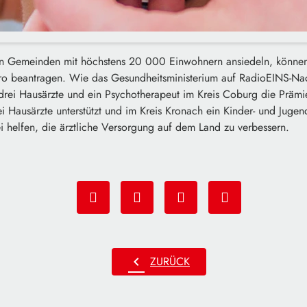
in Gemeinden mit höchstens 20 000 Einwohnern ansiedeln, können
o beantragen. Wie das Gesundheitsministerium auf RadioEINS-Nach
drei Hausärzte und ein Psychotherapeut im Kreis Coburg die Prämie
i Hausärzte unterstützt und im Kreis Kronach ein Kinder- und Juge
ei helfen, die ärztliche Versorgung auf dem Land zu verbessern.
chevron_left
ZURÜCK