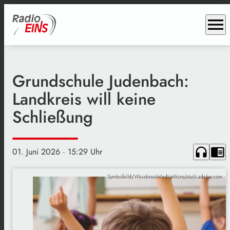
menu
Grundschule Judenbach:
Landkreis will keine
Schließung
headphones
chrome_reader_mode
01. Juni 2026
· 15:29 Uhr
Symbolbild/WavebreakMediaMicro/stock.adobe.com