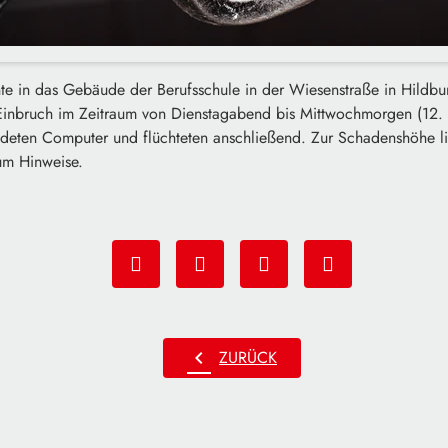
e in das Gebäude der Berufsschule in der Wiesenstraße in Hildb
 Einbruch im Zeitraum von Dienstagabend bis Mittwochmorgen (12. –
deten Computer und flüchteten anschließend. Zur Schadenshöhe l
 um Hinweise.
chevron_left
ZURÜCK