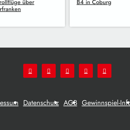
rollflüge über
B4 in Coburg
rfranken
ressum
Datenschutz
AGB
Gewinnspiel-Inf