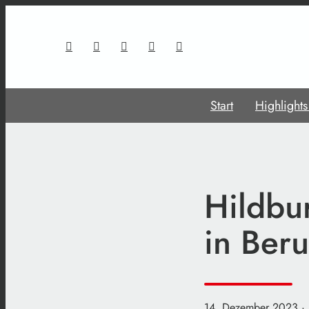
Start
Highlight
Hildbu
in Beru
14. Dezember 2023
·