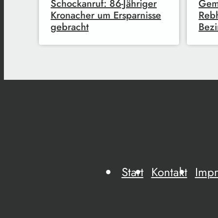
Schockanruf: 86-Jähriger
Gem
Kronacher um Ersparnisse
Reb
gebracht
Bezi
Start
Kontakt
Imp