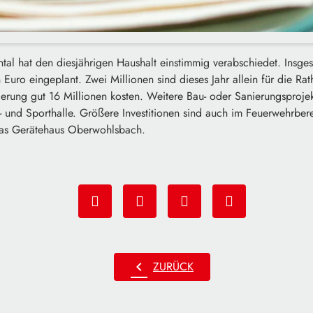
tal hat den diesjährigen Haushalt einstimmig verabschiedet. Insges
 Euro eingeplant. Zwei Millionen sind dieses Jahr allein für die Ra
ierung gut 16 Millionen kosten. Weitere Bau- oder Sanierungsprojekt
- und Sporthalle. Größere Investitionen sind auch im Feuerwehrbere
as Gerätehaus Oberwohlsbach.
chevron_left
ZURÜCK