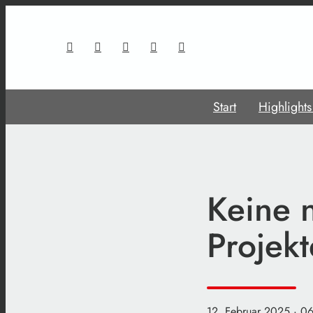
Start
Highlight
Keine 
Projekt
12. Februar 2025
· 0