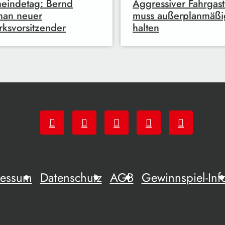
eindetag: Bernd
Aggressiver Fahrgast
han neuer
muss außerplanmäßi
rksvorsitzender
halten
ressum
Datenschutz
AGB
Gewinnspiel-Inf