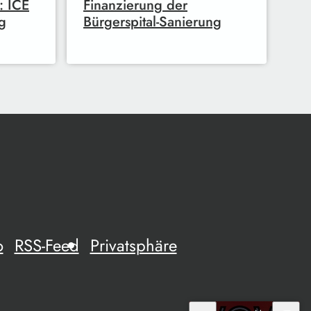
: ICE
Finanzierung der
g
Bürgerspital-Sanierung
o
RSS-Feed
Privatsphäre