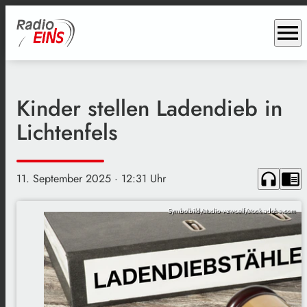
menu
Kinder stellen Ladendieb in
Lichtenfels
headphones
chrome_reader_mode
11. September 2025
· 12:31 Uhr
Symbolbild/studio v-zwoelf/stock.adobe.com