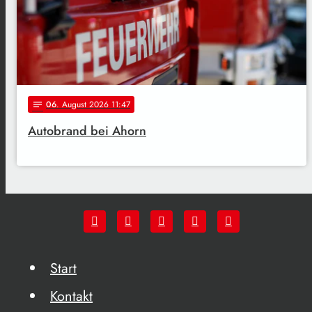
06
. August 2026 11:47
notes
Autobrand bei Ahorn
Start
Kontakt