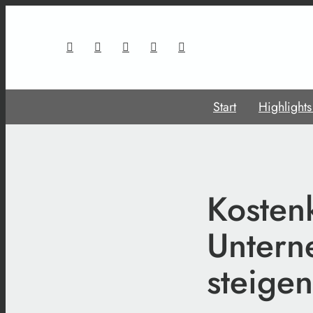
Start
Highlight
Kosten
Untern
steige