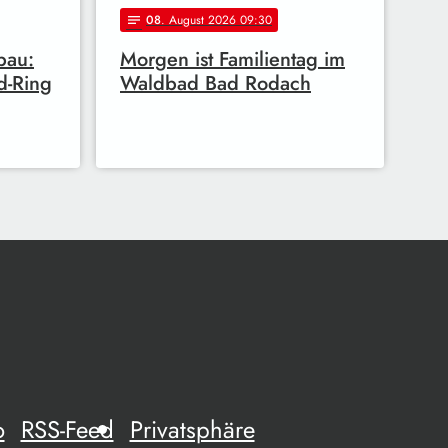
08
. August 2026 09:30
notes
bau:
Morgen ist Familientag im
d-Ring
Waldbad Bad Rodach
o
RSS-Feed
Privatsphäre