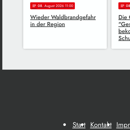
08
. August 2026 11:00
0
notes
notes
Wieder Waldbrandgefahr
Die 
in der Region
"Ges
bek
Schu
Start
Kontakt
Imp