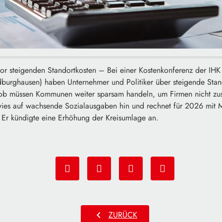
r steigenden Standortkosten – Bei einer Kostenkonferenz der IHK
dburghausen) haben Unternehmer und Politiker über steigende Stand
ob müssen Kommunen weiter sparsam handeln, um Firmen nicht zusä
ies auf wachsende Sozialausgaben hin und rechnet für 2026 mit 
. Er kündigte eine Erhöhung der Kreisumlage an.
chevron_left
ZURÜCK