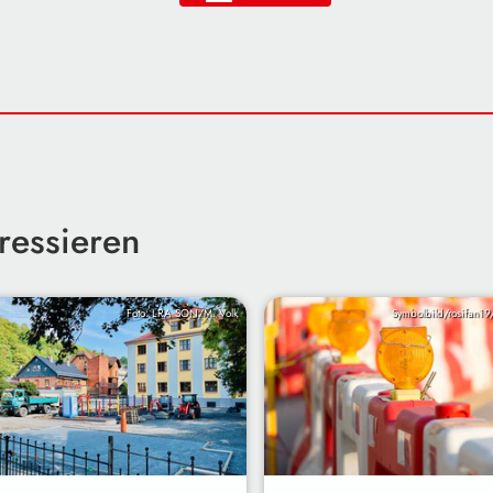
ressieren
Foto: LRA SON/M. Volk
Symbolbild/rosifan19