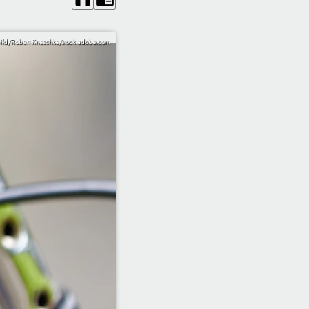
ild/Robert Kneschke/stock.adobe.com