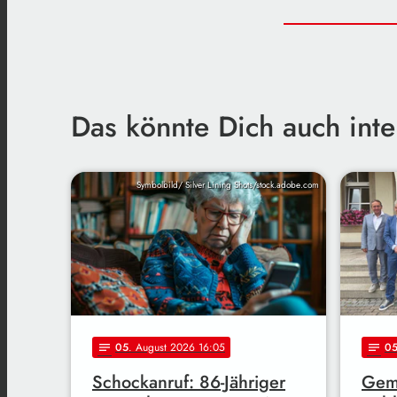
Das könnte Dich auch inte
Symbolbild/ Silver Lining Shots/stock.adobe.com
05
. August 2026 16:05
0
notes
notes
Schockanruf: 86-Jähriger
Gem