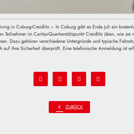
aining in Coburg-Creidlitz – In Coburg gibt es Ende Juli ein kostenl
en Teilnehmer im Caritas-Quartierstützpunkt Creidlitz üben, wie sie 
en. Dazu gehören verschiedene Untergründe und typische Fahrsit
 auf ihre Sicherheit überprüft. Eine telefonische Anmeldung ist erf
chevron_left
ZURÜCK