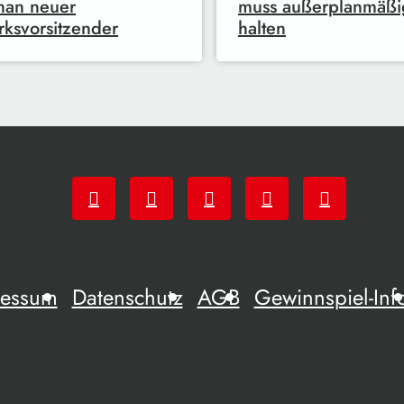
han neuer
muss außerplanmäßi
rksvorsitzender
halten
ressum
Datenschutz
AGB
Gewinnspiel-Inf