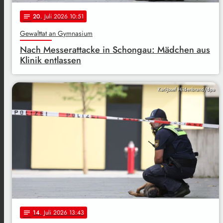
20
. Juli 2026 10:51
notes
Gewalttat an Gymnasium
Nach Messerattacke in Schongau: Mädchen aus
Klinik entlassen
Karl-Josef Hildenbrand/dpa
14
. Juli 2026 13:43
notes