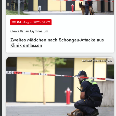
04
. August 2026 04:02
notes
Gewalttat an Gymnasium
Zweites Mädchen nach Schongau-Attacke aus
Klinik entlassen
Karl-Josef Hildenbrand/dpa