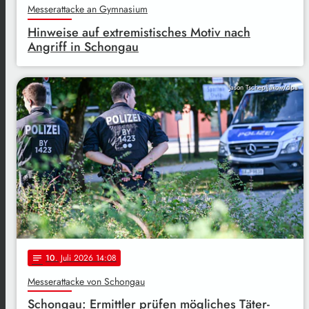
Messerattacke an Gymnasium
Hinweise auf extremistisches Motiv nach
Angriff in Schongau
Jason Tschepljakow/dpa
10
. Juli 2026 14:08
notes
Messerattacke von Schongau
Schongau: Ermittler prüfen mögliches Täter-