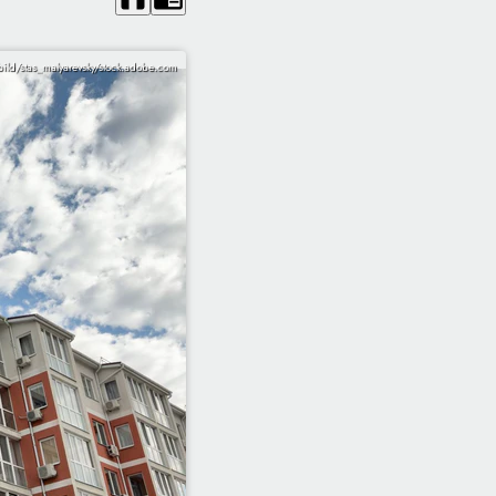
ild/stas_malyarevsky/stock.adobe.com