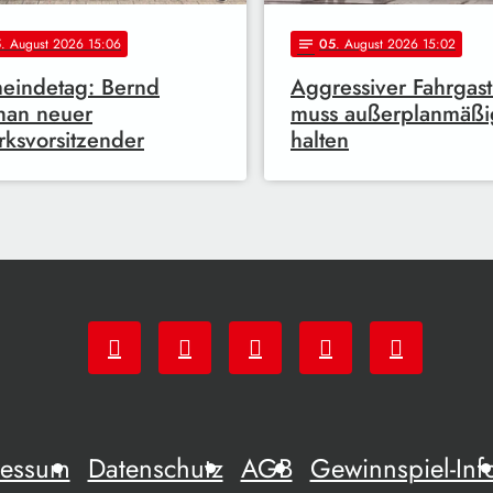
5
. August 2026 15:06
05
. August 2026 15:02
notes
eindetag: Bernd
Aggressiver Fahrgast
han neuer
muss außerplanmäßi
rksvorsitzender
halten
ressum
Datenschutz
AGB
Gewinnspiel-Inf