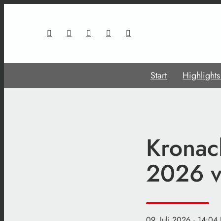
Start
Highlight
Kronac
2026 vo
09. Juli 2026
· 14:04 