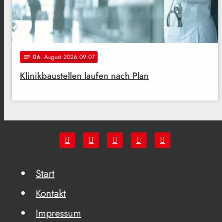
06
. August 2026 09:07
notes
Klinikbaustellen laufen nach Plan
Start
Kontakt
Impressum