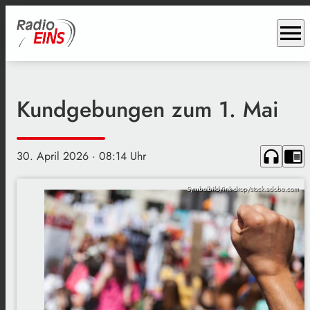
menu
Kundgebungen zum 1. Mai
headphones
chrome_reader_mode
30. April 2026
· 08:14 Uhr
Symbolbild/ink drop/stock.adobe.com