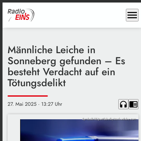
menu
Männliche Leiche in
Sonneberg gefunden – Es
besteht Verdacht auf ein
Tötungsdelikt
headphones
chrome_reader_mode
27. Mai 2025
· 13:27 Uhr
Symbolbild/pattilabelle/stock.adobe.com