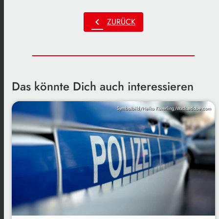
chevron_left
ZURÜCK
Das könnte Dich auch interessieren
Symbolbild/Heiko Küverling/stock.adobe.com