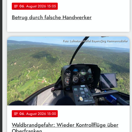
06
. August 2026 15:05
notes
Betrug durch falsche Handwerker
Foto: Luftrettungsstaffel Bayern/Jörg Herrmannsdörfer
06
. August 2026 15:00
notes
Waldbrandgefahr: Wieder Kontrollflüge über
Oberfranken