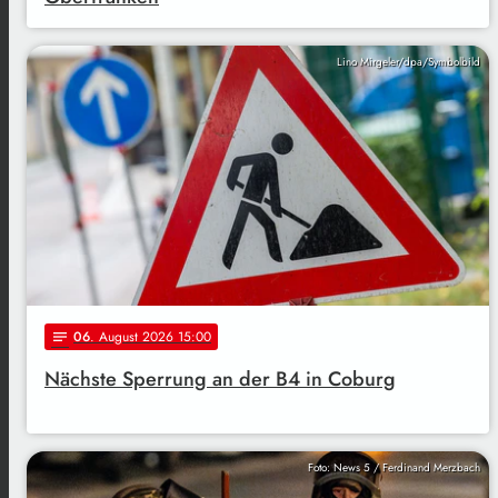
Lino Mirgeler/dpa/Symbolbild
06
. August 2026 15:00
notes
Nächste Sperrung an der B4 in Coburg
Foto: News 5 / Ferdinand Merzbach