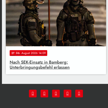
06
. August 2026 14:09
notes
Nach SEK-Einsatz in Bamberg:
Unterbringungsbefehl erlassen