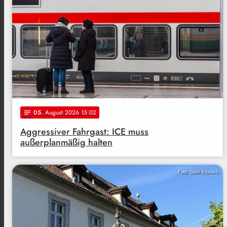
05
. August 2026 15:02
notes
Aggressiver Fahrgast: ICE muss
außerplanmäßig halten
Foto: Stadt Kronach