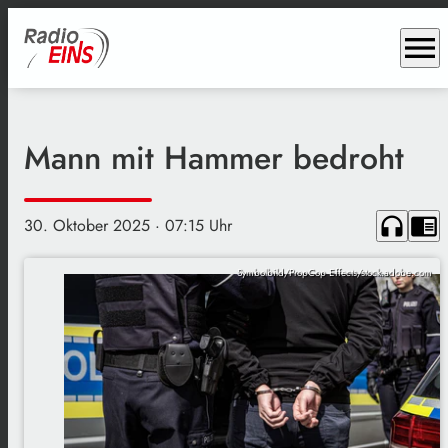
menu
Mann mit Hammer bedroht
headphones
chrome_reader_mode
30. Oktober 2025
· 07:15 Uhr
Symbolbild/PropCop Effects/stock.adobe.com