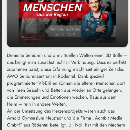
Demente Senioren und die virtuellen Welten einer 3D Brille –
Virtuelle Welten im Alter: VR Brillen für
play_arrow
das bringt man zunächst nicht in Verbindung. Dass es perfekt
demente und nicht mehr mobile Menschen im
zusammen passt, diese Erfahrung macht seit einiger Zeit das
AWO Seniorenzentrum Rödental
AWO Seniorenzentrum in Rödental. Dank speziell
00:00
29:44
programmierter VR-Brillen können die älteren Menschen dort
von ihren Sesseln und Betten aus wieder an Orte gelangen,
die Erinnerungen und Emotionen wecken. Raus aus dem
Heim – rein in andere Welten.
An der Umsetzung des Herzensprojekts waren auch das
Arnold Gymnasium Neustadt und die Firma „Achtbit Media
GmbH“ aus Rödental beteiligt. Uli Noll hat mit den Machern