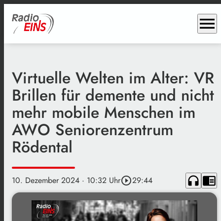
menu
Virtuelle Welten im Alter: VR
Brillen für demente und nicht
mehr mobile Menschen im
AWO Seniorenzentrum
Rödental
headphones
chrome_reader_mode
10. Dezember 2024
· 10:32 Uhr
play_circle_outline
29:44