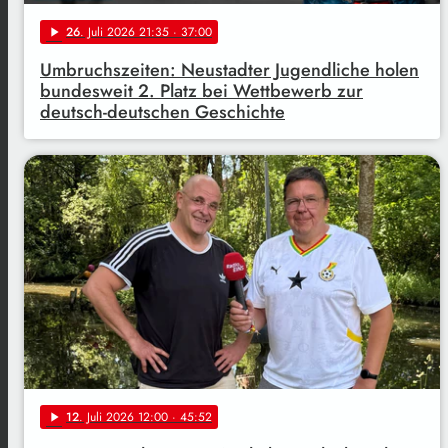
26
. Juli 2026 21:35
· 37:00
play_arrow
Umbruchszeiten: Neustadter Jugendliche holen
bundesweit 2. Platz bei Wettbewerb zur
deutsch-deutschen Geschichte
12
. Juli 2026 12:00
· 45:52
play_arrow