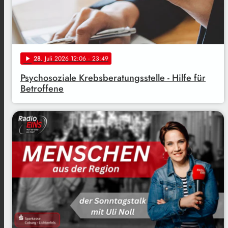
28
. Juli 2026 12:06
· 23:49
play_arrow
Psychosoziale Krebsberatungsstelle - Hilfe für
Betroffene