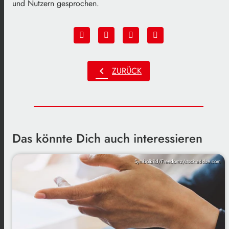
und Nutzern gesprochen.
chevron_left
ZURÜCK
Das könnte Dich auch interessieren
Symbolbild/Freedomz/stock.adobe.com