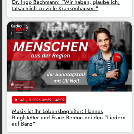
Dr. Ingo Bechmann: "Wir haben, glaube ich,
tatsächlich zu viele Krankenhäuser."
03
. Juli 2026 09:59
· 46:09
play_arrow
Musik ist ihr Lebensbegleiter: Hannes
Ringlstetter und Franz Benton bei den "Liedern
auf Banz"