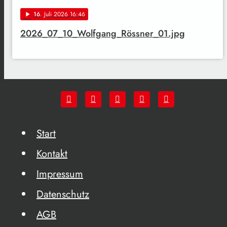
16
. Juli 2026 16:46
play_arrow
2026_07_10_Wolfgang_Rössner_01.jpg
Start
Kontakt
Impressum
Datenschutz
AGB