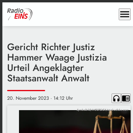
menu
Gericht Richter Justiz
Hammer Waage Justizia
Urteil Angeklagter
Staatsanwalt Anwalt
headphones
chrome_reader_mode
20. November 2023
· 14:12 Uhr
Symbolbild/WESTOCK/stock.adobe.com