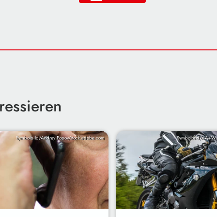
ressieren
Symbolbild/Andrey Popov/stock.adobe.com
Symbolbild/AA+W/