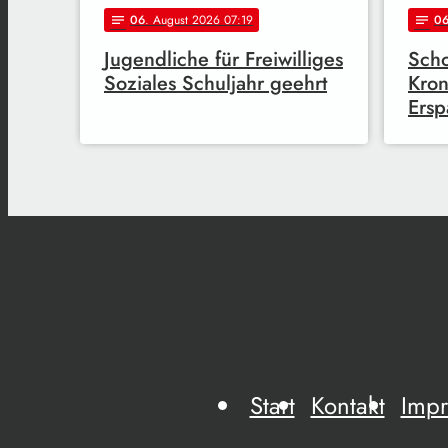
06
. August 2026 07:19
0
notes
notes
Jugendliche für Freiwilliges
Scho
Soziales Schuljahr geehrt
Kron
Ersp
Start
Kontakt
Imp