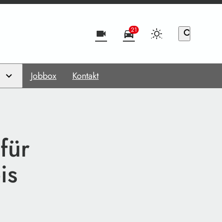
21
videocam
directions_car
search
Jobbox
Kontakt
für
is