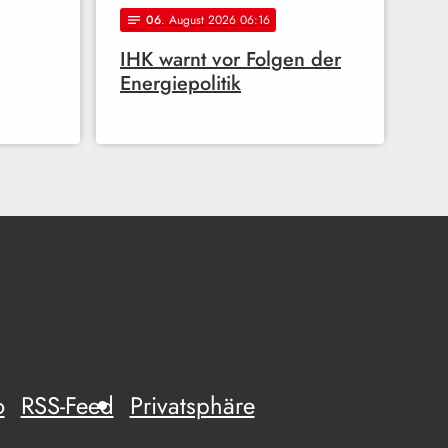
06
. August 2026 06:16
notes
IHK warnt vor Folgen der
Energiepolitik
o
RSS-Feed
Privatsphäre