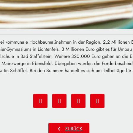
 drei kommunale Hochbaumaßnahmen in der Region. 2,2 Millionen Eu
ier-Gymnasiums in Lichtenfels. 3 Millionen Euro gibt es für Umbau
alschule in Bad Staffelstein. Weitere 320.000 Euro gehen an die E
g Mainzwerge in Ebensfeld. Übergeben wurden die Förderbescheid
artin Schöffel. Bei den Summen handelt es sich um Teilbeträge für
chevron_left
ZURÜCK