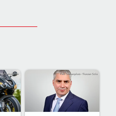
stock.adobe.com
Foto: Ochsenphoto - Thorsten Ochs