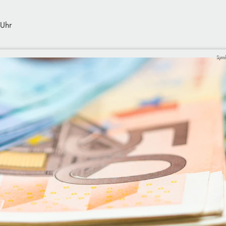
 Uhr
Symb