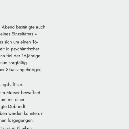
Abend bestätigte auch
ines Einzeltäters.»
s sich um einen 16-
it in psychiatrischer
n fiel der 16-Jährige
nun sorgfältig
her Staatsangehöriger,
ungshaft sei.
nem Messer bewaffnet –
ium mit einer
agte Dobrindt.
eben werden konnten.»
nnen losgegangen.
 und in Kliniken