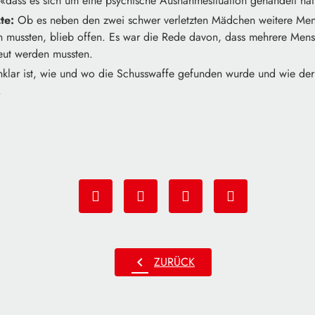
«dass es sich um eine psychische Ausnahmesituation gehandelt ha
te:
Ob es neben den zwei schwer verletzten Mädchen weitere Men
 mussten, blieb offen. Es war die Rede davon, dass mehrere Men
eut werden mussten.
klar ist, wie und wo die Schusswaffe gefunden wurde und wie der
.
chevron_left
ZURÜCK