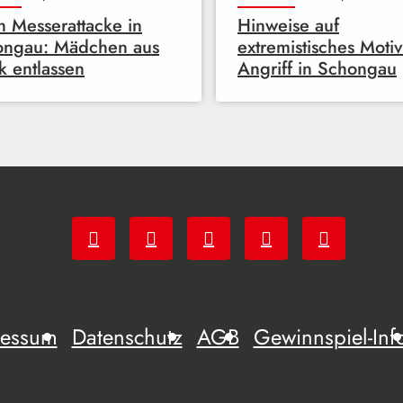
 Messerattacke in
Hinweise auf
ongau: Mädchen aus
extremistisches Moti
ik entlassen
Angriff in Schongau
ressum
Datenschutz
AGB
Gewinnspiel-Inf