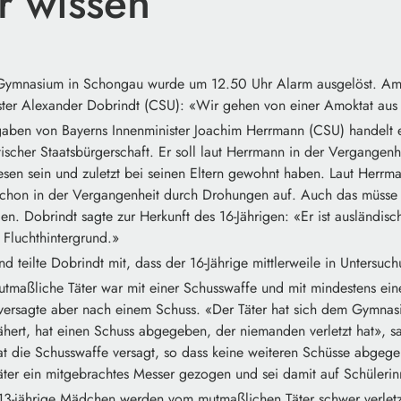
r wissen
ymnasium in Schongau wurde um 12.50 Uhr Alarm ausgelöst. Am 
ter Alexander Dobrindt (CSU): «Wir gehen von einer Amoktat aus e
ben von Bayerns Innenminister Joachim Herrmann (CSU) handelt e
tischer Staatsbürgerschaft. Er soll laut Herrmann in der Vergangenhe
en sein und zuletzt bei seinen Eltern gewohnt haben. Laut Herrman
chon in der Vergangenheit durch Drohungen auf. Auch das müsse 
en. Dobrindt sagte zur Herkunft des 16-Jährigen: «Er ist ausländisc
 Fluchthintergrund.»
teilte Dobrindt mit, dass der 16-Jährige mittlerweile in Untersuch
tmaßliche Täter war mit einer Schusswaffe und mit mindestens ei
versagte aber nach einem Schuss. «Der Täter hat sich dem Gymnas
hert, hat einen Schuss abgegeben, der niemanden verletzt hat», s
t die Schusswaffe versagt, so dass keine weiteren Schüsse abgeg
ter ein mitgebrachtes Messer gezogen und sei damit auf Schüleri
3-jährige Mädchen werden vom mutmaßlichen Täter schwer verletzt