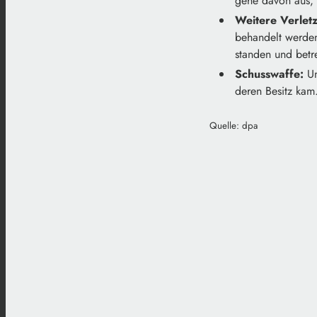
gehe davon aus, 
Weitere Verletz
behandelt werden
standen und betr
Schusswaffe:
Un
deren Besitz kam
Quelle: dpa