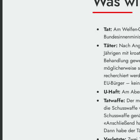
Was wi
Tat:
Am Welfen-G
Bundesinnenminis
Täter:
Nach Anga
Jährigen mit kroa
Behandlung gewes
möglicherweise s
recherchiert werd
EU-Bürger – kein
U-Haft:
Am Abend 
Tatwaffe:
Der mu
die Schusswaffe 
Schusswaffe genä
«Anschließend ha
Dann habe der Tä
Verletzte:
Zwei 1