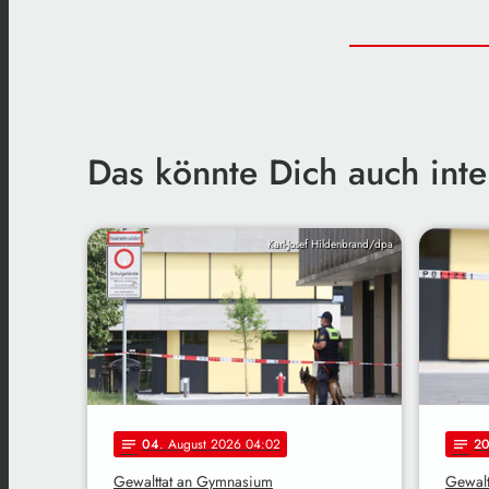
Das könnte Dich auch inte
Karl-Josef Hildenbrand/dpa
04
. August 2026 04:02
2
notes
notes
Gewalttat an Gymnasium
Gewalt