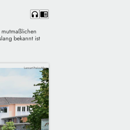
headphones
chrome_reader_mode
r mutmaßlichen
lang bekannt ist
Lennart Preiss/dpa