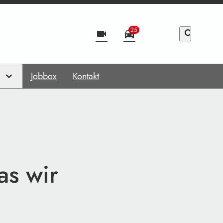
25
videocam
directions_car
search
Jobbox
Kontakt
as wir