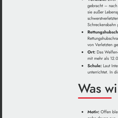
gebracht – nach 
sie außer Lebens
schwerstverletzt
Schreckensbahn 
Rettungshubsch
Rettungshubschra
von Verletzten g
Ort:
Das Welfen-G
mit mehr als 12.
Schule:
Laut Int
unterrichtet. In 
Was wi
Motiv:
Offen blei