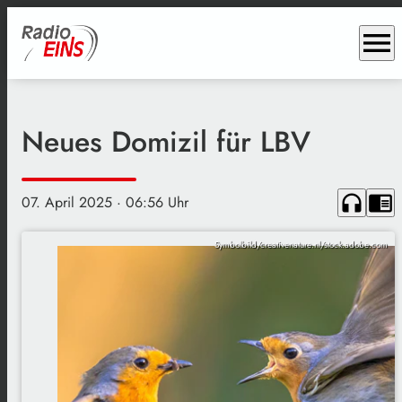
menu
Neues Domizil für LBV
headphones
chrome_reader_mode
07. April 2025
· 06:56 Uhr
Symbolbild/creativenature.nl/stock.adobe.com