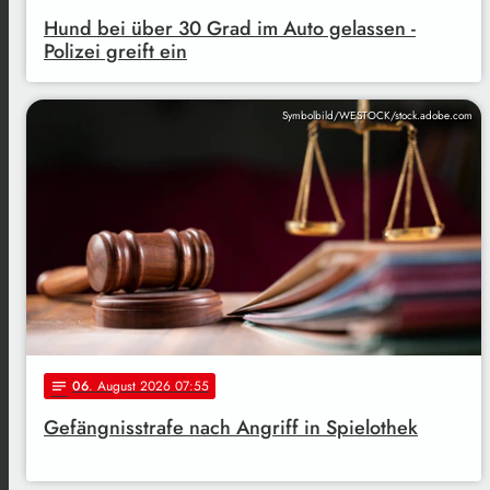
Hund bei über 30 Grad im Auto gelassen -
Polizei greift ein
Symbolbild/WESTOCK/stock.adobe.com
06
. August 2026 07:55
notes
Gefängnisstrafe nach Angriff in Spielothek